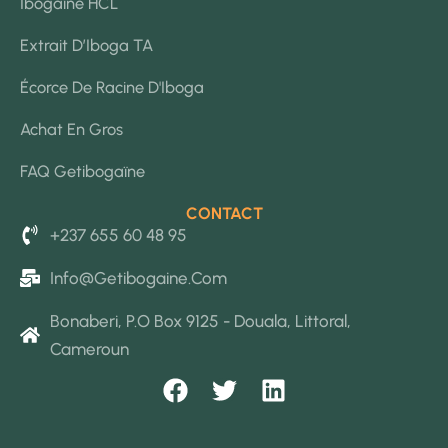
Ibogaïne HCL
Extrait D’Iboga TA
Écorce De Racine D'Iboga
Achat En Gros
FAQ Getibogaïne
CONTACT
+237 655 60 48 95
Info@getibogaine.com
Bonaberi, P.O Box 9125 - Douala, Littoral,
Cameroun
F
T
L
a
w
i
c
i
n