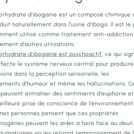
lorhydrate d’ibogaïne est un composé chimique 
duit naturellement dans l’usine d’Iboga. Il est le 
mment utilisé comme traitement anti-addiction
ement d’autres utilisations.
orhydrate d’ibogaïne est psychoactif
, ce qui sign
affecte le système nerveux central pour produir
sions dans la perception sensorielle, les
ements d’humeur et même les hallucinations. C
 peuvent entraîner des sentiments d’euphorie e
illeure prise de conscience de l’environnement
ines personnes pensent que ces propriétés
inogènes peuvent les aider à faire face au deuil
raumatismes en les retirant temporairement de 