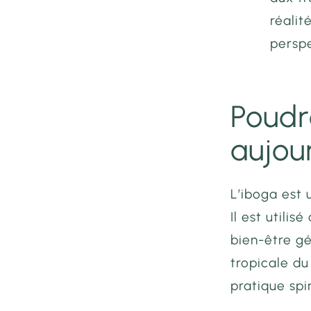
réalit
perspe
Poudr
aujou
L’iboga est
Il est utili
bien-être gé
tropicale du
pratique spi