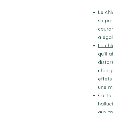
Le ch
se pro
coura
a égal
Le chl
qu’il 
distor
chang
effets
une me
Certa
halluc
aux t