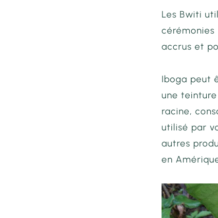
Les Bwiti ut
cérémonies 
accrus et p
Iboga peut ê
une teinture
racine, cons
utilisé par 
autres prod
en Amérique 