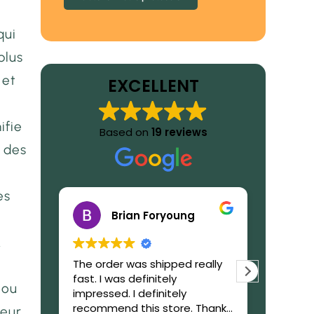
qui
plus
 et
EXCELLENT
ifie
Based on
19 reviews
e des
es
Brian Foryoung
t
.
The order was shipped really
What to
fast. I was definitely
GetIbog
 ou
impressed. I definitely
trustwor
recommend this store. Thanks
reliable,
leur