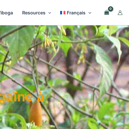
l’iboga
Resources
Français
gaïne à