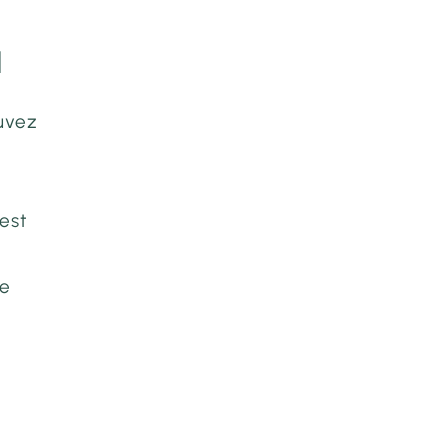
a
ouvez
est
te