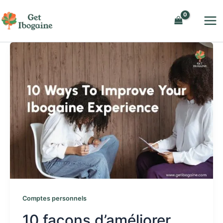
Aller
au
contenu
Comptes personnels
10 façons d’améliorer