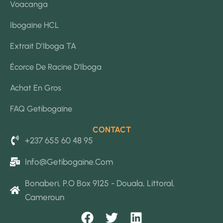
Voacanga
Ibogaïne HCL
Extrait D’Iboga TA
Écorce De Racine D'Iboga
Achat En Gros
FAQ Getibogaïne
CONTACT
+237 655 60 48 95
Info@getibogaine.com
Bonaberi, P.O Box 9125 - Douala, Littoral,
Cameroun
F
T
L