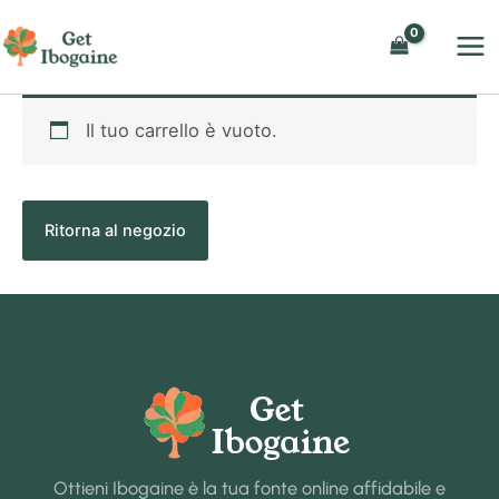
Vai
al
contenuto
Il tuo carrello è vuoto.
Ritorna al negozio
Ottieni Ibogaine è la tua fonte online affidabile e