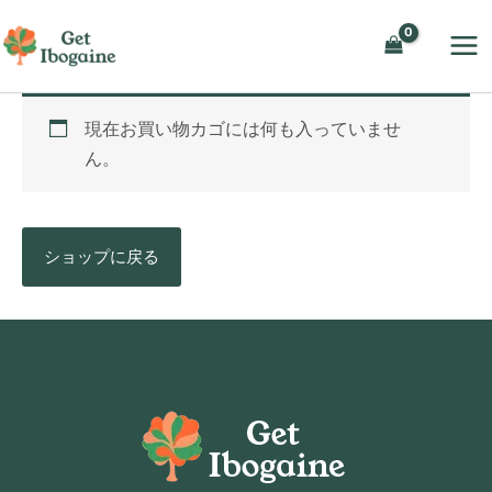
内
容
を
ス
現在お買い物カゴには何も入っていませ
キ
ん。
ッ
プ
ショップに戻る