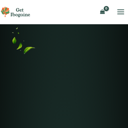
内
容
を
ス
キ
ッ
プ