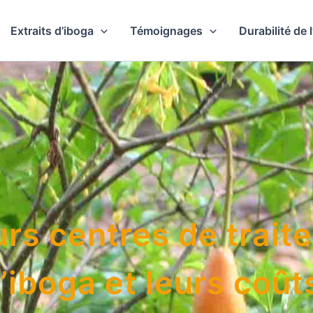
Extraits d’iboga
Témoignages
Durabilité de 
urs centres de trait
l’iboga et leurs coût