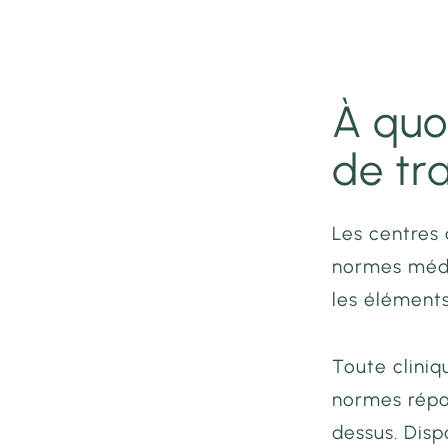
À quo
de tr
Les centres 
normes médi
les éléments
Toute clini
normes répo
dessus. Dis