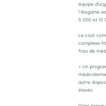
équipe d’ur
l’ibogaïne 
5 000 et 10
Le coût com
complexe hô
frais de méd
« Un progra
médicalement
autre dispos
élevés.
Dans presque