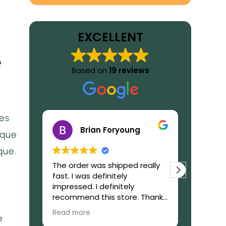
EXCELLENT
e
Based on
19 reviews
les
Brian Foryoung
ique
que.
The order was shipped really
What to
fast. I was definitely
GetIbog
impressed. I definitely
trustwor
recommend this store. Thanks
reliable,
again!
during 
Read more
Read mo
e
purchas