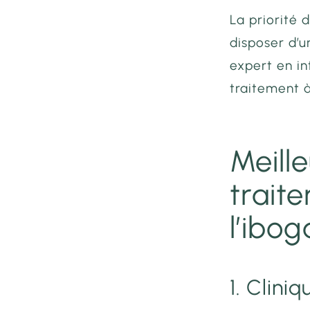
La priorité 
disposer d’
expert en i
traitement à
Meill
traite
l’ibog
1. Clini