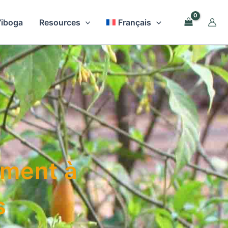
l’iboga
Resources
Français
ement à
s