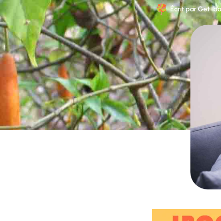
Écrit par
Get Ib