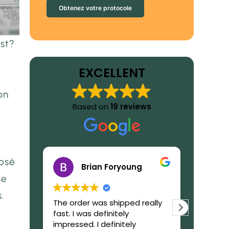
Obtenez votre protocole
st?
EXCELLENT
on
Based on
19 reviews
posé
Brian Foryoung
se
.
The order was shipped really
What to
fast. I was definitely
GetIbog
impressed. I definitely
trustwor