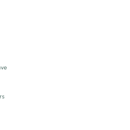
.
uve
rs