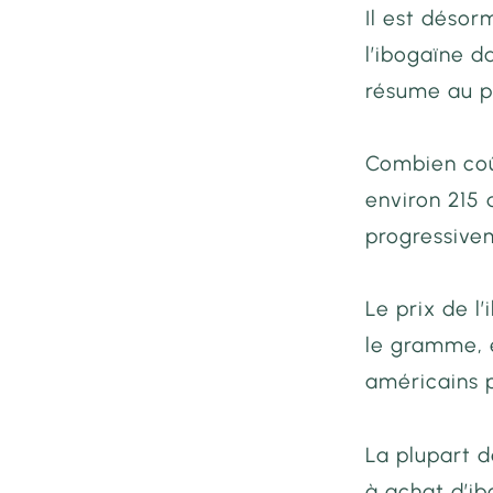
Il est désor
l’ibogaïne d
résume au pr
Combien coû
environ 215 
progressive
Le prix de l
le gramme, 
américains p
La plupart 
à
achat d’ib