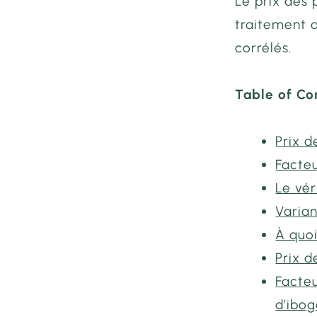
Le prix des 
traitement 
corrélés.
Table of Co
Prix d
Facteu
Le vér
Varian
À quoi
Prix d
Facteu
d’ibo