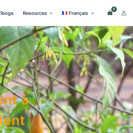
l’iboga
Resources
Français
ent à
ment