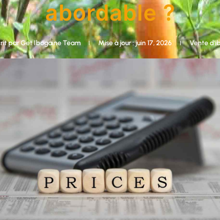
abordable ?
rit par
Get Ibogaine Team
Mise à jour : juin 17, 2026
Vente d'i