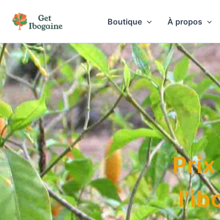
Aller
au
Boutique
À propos
contenu
Prix
l’i