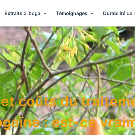
Extraits d’iboga
Témoignages
Durabilité de 
 ​​et coûts du traitem
bogaïne : est-ce vrai