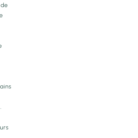
 de
se
e
cains
.
urs