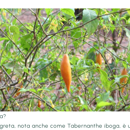
ga?
egreta, nota anche come Tabernanthe iboga, è 