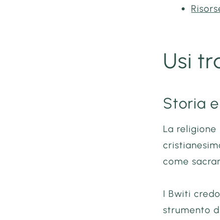
Risors
Usi tr
Storia e
La religione
cristianesim
come sacrame
I Bwiti cred
strumento di