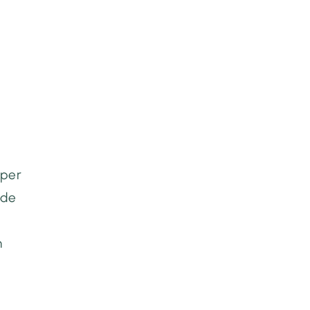
 per
ide
n