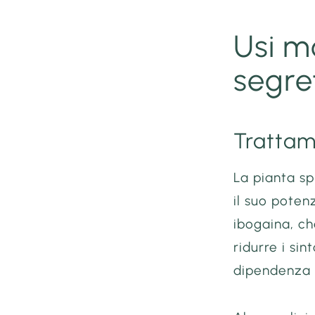
Usi m
segre
Trattam
La pianta sp
il suo poten
ibogaina, ch
ridurre i si
dipendenza d