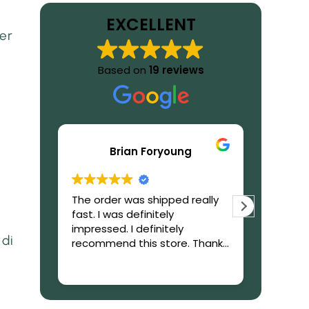
EXCELLENT
per
Based on
19 reviews
Brian Foryoung
,
The order was shipped really
What to
fast. I was definitely
GetIbog
impressed. I definitely
trustwor
 di
recommend this store. Thanks
reliable,
again!
during 
Read mo
purchas
the end
everyth