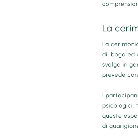
comprensione
La ceri
La cerimonia
di iboga ed 
svolge in ge
prevede cant
I partecipan
psicologici,
queste esper
di guarigione