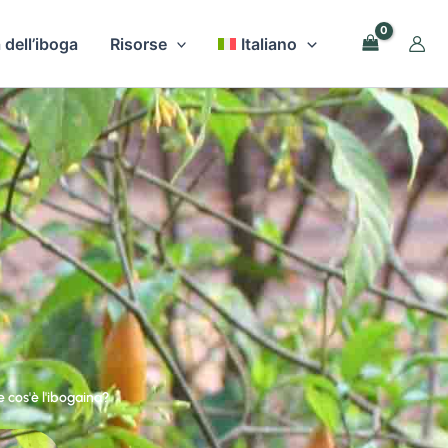
 dell’iboga
Risorse
Italiano
 cos'è l'ibogaina?