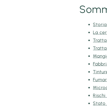
Somm
Storia
La cer
Tratt
Tratta
Mangia
Fabbr
Tintur
Fumare
Microd
Rischi
Stato 