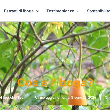
Estratti di iboga
Testimonianze
Sostenibilità
Cos’è l’iboga?
t Ibogaine Team
Ultimo aggiornamento: Giugno 25, 2026
Che