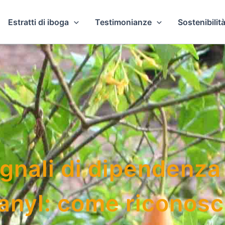
Estratti di iboga
Testimonianze
Sostenibilità
gnali di dipendenza
anyl: come riconosc