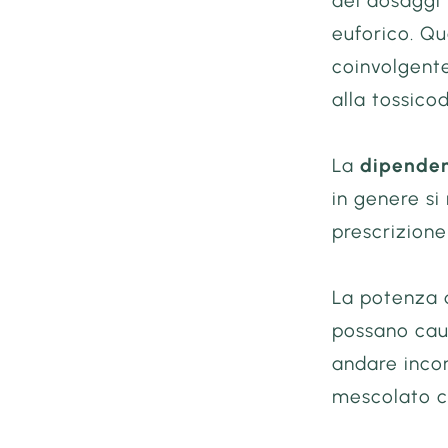
dei dosaggi 
euforico. Q
coinvolgente
alla tossico
La
dipenden
in genere si
prescrizion
La potenza 
possano caus
andare incon
mescolato c