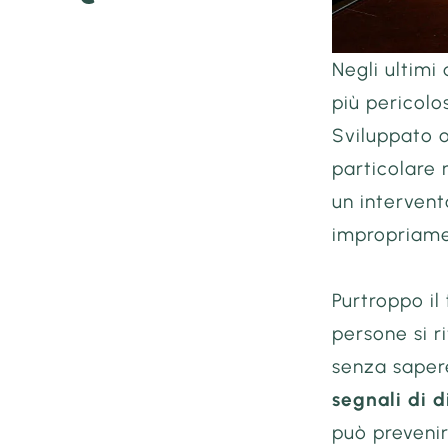
Negli ultimi
più pericol
Sviluppato o
particolare 
un intervent
impropriamen
Purtroppo il
persone si r
senza saper
segnali di 
può prevenir