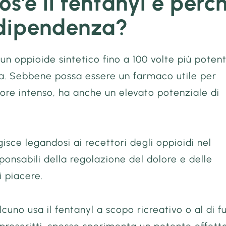
os’è il fentanyl e perc
 dipendenza?
è un oppioide sintetico fino a 100 volte più poten
na. Sebbene possa essere un farmaco utile per
olore intenso, ha anche un elevato potenziale di
agisce legandosi ai recettori degli oppioidi nel
sponsabili della regolazione del dolore e delle
i piacere.
uno usa il fentanyl a scopo ricreativo o al di fu