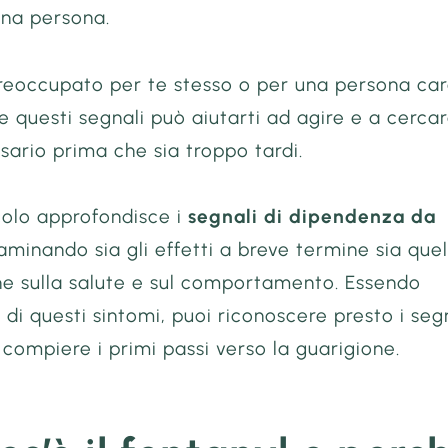
impressed. I definitely
una persona.
recommend this store. 
again!
Read more
preoccupato per te stesso o per una persona car
questi segnali può aiutarti ad agire e a cerca
ssario prima che sia troppo tardi.
colo approfondisce i
segnali di dipendenza da
saminando sia gli effetti a breve termine sia quel
ne sulla salute e sul comportamento. Essendo
di questi sintomi, puoi riconoscere presto i seg
 compiere i primi passi verso la guarigione.