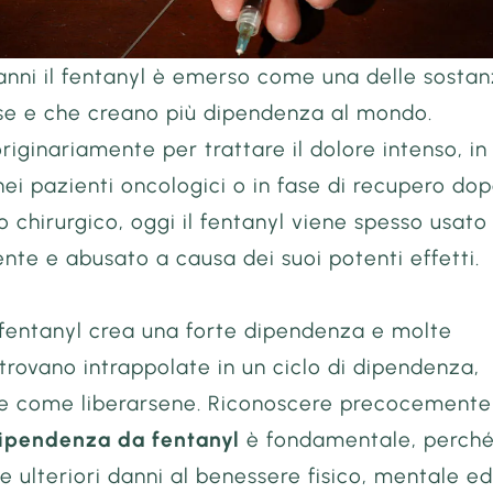
 anni il fentanyl è emerso come una delle sosta
ose e che creano più dipendenza al mondo.
riginariamente per trattare il dolore intenso, in
nei pazienti oncologici o in fase di recupero do
o chirurgico, oggi il fentanyl viene spesso usato
te e abusato a causa dei suoi potenti effetti.
 fentanyl crea una forte dipendenza e molte
itrovano intrappolate in un ciclo di dipendenza,
Brian Foryoung
e come liberarsene. Riconoscere precocemente
dipendenza da fentanyl
è fondamentale, perch
The order was shipped r
e ulteriori danni al benessere fisico, mentale e
fast. I was definitely