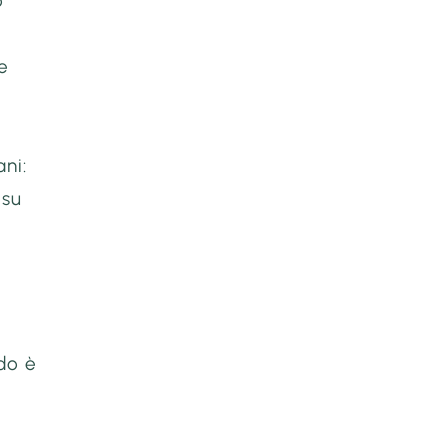
o
e
ni:
 su
do è