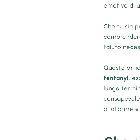
emotivo di 
Che tu sia 
comprendere 
l’aiuto nece
Questo arti
fentanyl
, e
lungo termi
consapevole 
di allarme e