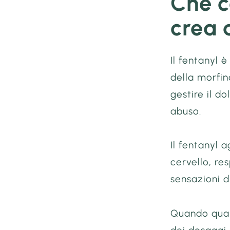
Che c
crea
Il fentanyl 
della morfi
gestire il d
abuso.
Il fentanyl 
cervello, re
sensazioni d
Quando qualc