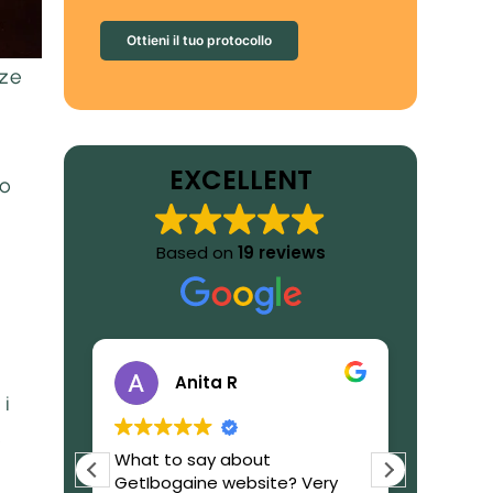
Ottieni il tuo protocollo
nze
EXCELLENT
po
Based on
19 reviews
Anita R
 i
é
eally
What to say about
I receiv
d
GetIbogaine website? Very
few day