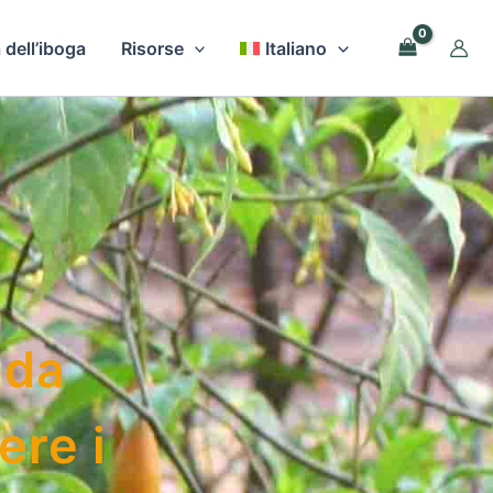
 dell’iboga
Risorse
Italiano
 da
ere i