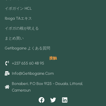
イボガイン HCL
Iboga TAエキス
イボガの根が吠える
まとめ買い
GetIbogaine よくある質問
接触
+237 655 60 48 95
Info@getibogaine.com
Bonaberi, P.O Box 9125 - Douala, Littoral,
Cameroun
F
T
L
a
w
i