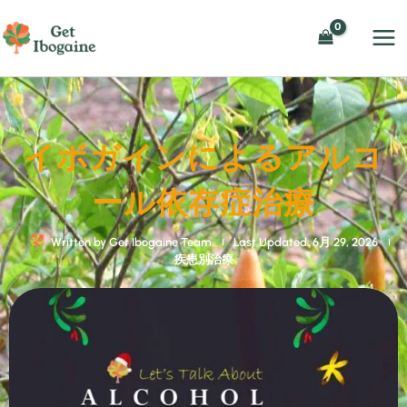
内
容
を
ス
キ
ッ
イボガインによるアルコ
プ
ール依存症治療
Written by
Get Ibogaine Team
Last Updated: 6月 29, 2026
疾患別治療