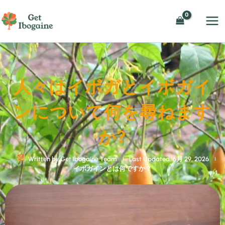
内
容
を
ス
キ
ッ
人々はイボガとイボガイ
プ
ンについて何を尋ねます
か?
Written by
Get Ibogaine Team
Last Updated: 6月 29, 2026
イボガインとは何ですか？