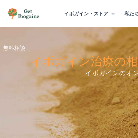
内
容
イボガイン・ストア
私た
を
ス
キ
無料相談
ッ
イボガイン治療の相
プ
イボガインのオ