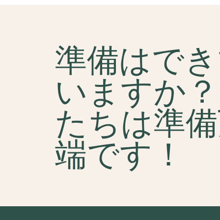
準備はでき
いますか？
たちは準備
端です！