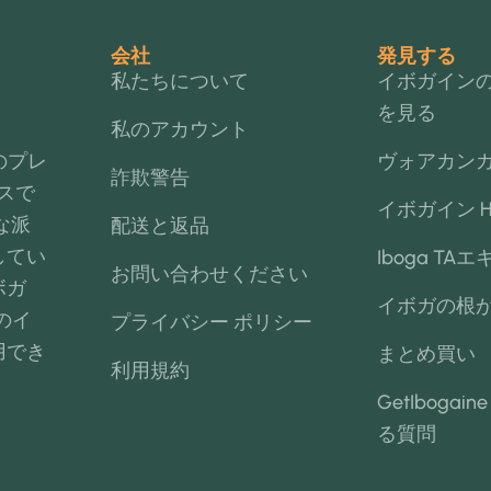
会社
発見する
私たちについて
イボガイン
を見る
私のアカウント
格のプレ
ヴォアカン
詐欺警告
スで
イボガイン H
な派
配送と返品
してい
Iboga TAエ
お問い合わせください
ボガ
イボガの根
のイ
プライバシー ポリシー
用でき
まとめ買い
利用規約
GetIbogai
る質問