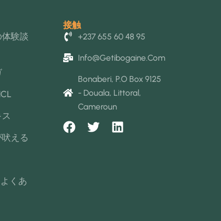
接触
の体験談
+237 655 60 48 95
Info@getibogaine.com
ガ
Bonaberi, P.O Box 9125
- Douala, Littoral,
CL
Cameroun
キス
F
T
L
a
w
i
が吠える
c
i
n
e
t
k
b
t
e
ne よくあ
o
e
d
o
r
i
k
n