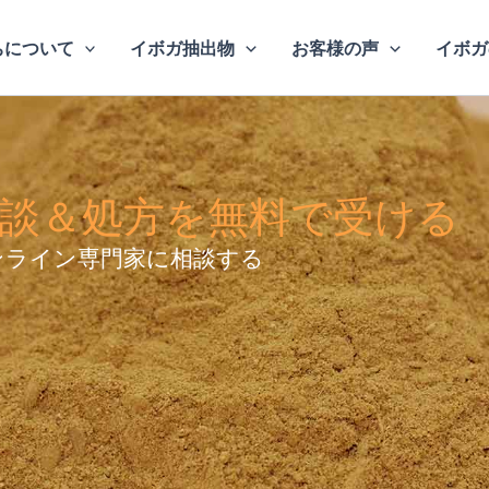
ちについて
イボガ抽出物
お客様の声
イボガ
談＆処方を無料で受ける
ンライン専門家に相談する