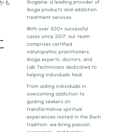
Ibogaine, a leading provider of
かも
iboga products and addiction
treatment services.
With over 500+ successful
cases since 2017, our team
に
comprises certified
naturopathic practitioners,
iboga experts, doctors, and
Lab Technicians dedicated to
helping individuals heal.
From aiding individuals in
overcoming addiction to
guiding seekers on
transformative spiritual
experiences rooted in the Bwiti
tradition, we bring passion,