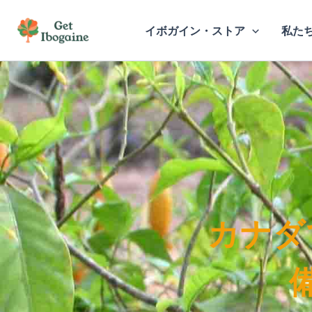
内
容
イボガイン・ストア
私た
を
ス
キ
ッ
プ
カナダ