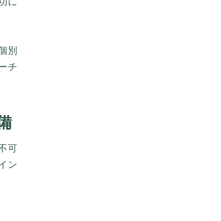
功に
個別
ーチ
備
不可
イン