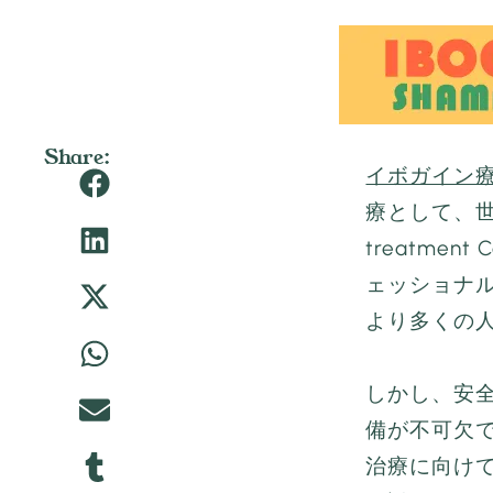
Share:
イボガイン
療として、世
treatme
ェッショナ
より多くの
しかし、安
備が不可欠
治療に向け