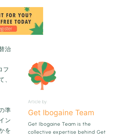
替治
ロフ
て、
Article by:
の準
Get Ibogaine Team
イン
Get Ibogaine Team is the
かを
collective expertise behind Get