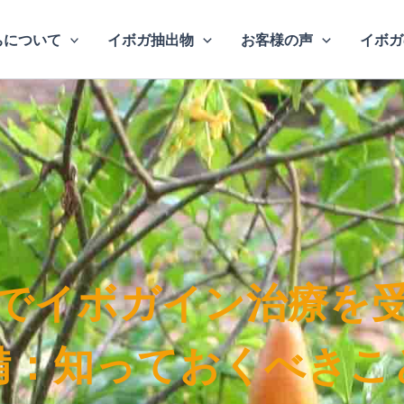
ちについて
イボガ抽出物
お客様の声
イボガ
でイボガイン治療を
備：知っておくべきこ