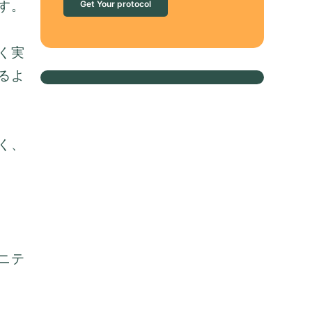
す。
Get Your protocol
く実
るよ
く、
ニテ