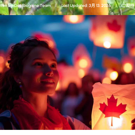
tten by
Get Ibogaine Team
Last Updated: 3月 13, 2026
ご期待