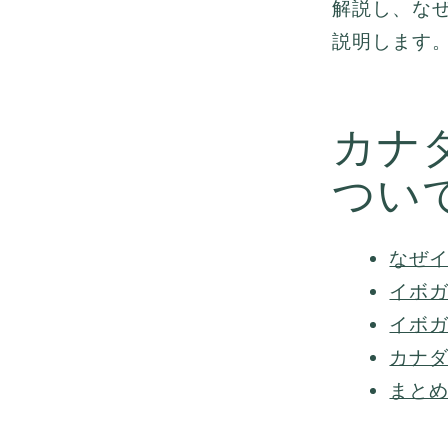
解説し、な
説明します
カナ
つい
なぜ
イボ
イボ
カナ
まと