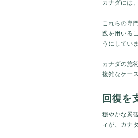
カナダには
これらの専
践を用いる
うにしてい
カナダの施
複雑なケー
回復を
穏やかな景
ィが、カナ