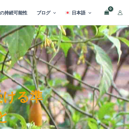
の持続可能性
ブログ
日本語
受ける準
と