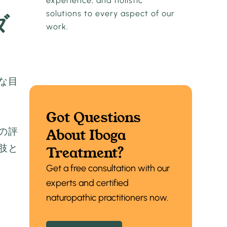
experience, and holistic
solutions to every aspect of our
ダ
work.
な目
Got Questions
の評
About Iboga
肢と
Treatment?
Get a free consultation with our
experts and certified
naturopathic practitioners now.