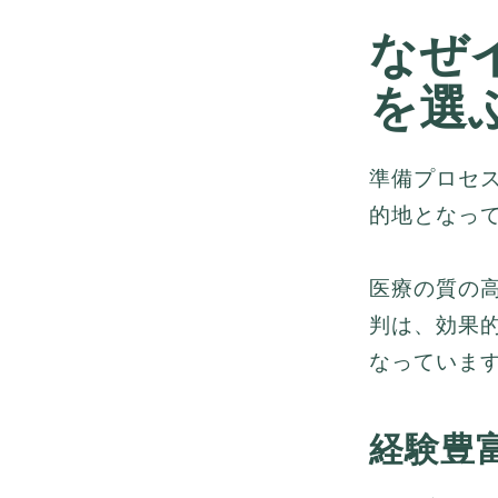
なぜ
を選
準備プロセ
的地となっ
医療の質の
判は、効果
なっていま
経験豊