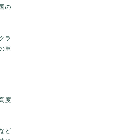
国の
クラ
の重
高度
など