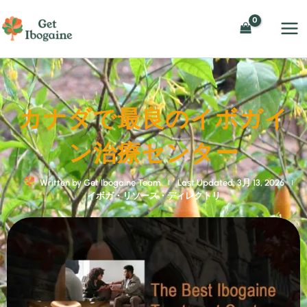
内
容
を
ス
キ
ッ
カナダで最良のイボガイ
プ
ン治療センター
Written by
Get Ibogaine Team
Last Updated: 3月 13, 2026
イボガ・リソース・ディレクトリ