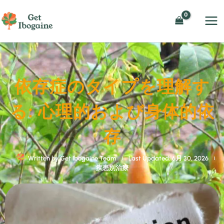
内
容
を
ス
キ
ッ
依存症のタイプを理解す
プ
る: 心理的および身体的依
存
Written by
Get Ibogaine Team
Last Updated: 6月 30, 2026
疾患別治療