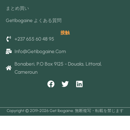
まとめ買い
GetIbogaine よくある質問
接触
+237 655 60 48 95
Info@getibogaine.com
Bonaberi, P.O Box 9125 - Douala, Littoral,
Cameroun
F
T
L
a
w
i
c
i
n
e
t
k
Copyright © 2019-2026 Get Ibogaine. 無断複写・転載を禁じます
b
t
e
o
e
d
o
r
i