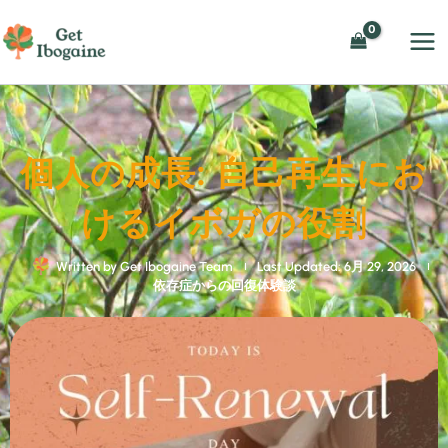
内
容
を
ス
キ
ッ
個人の成長: 自己再生にお
プ
けるイボガの役割
Written by
Get Ibogaine Team
Last Updated: 6月 29, 2026
依存症からの回復体験談