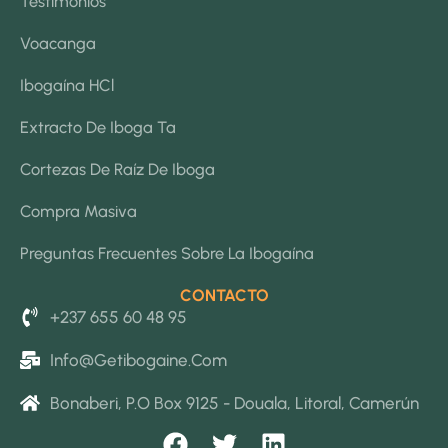
Testimonios
Voacanga
Ibogaína HCl
Extracto De Iboga Ta
Cortezas De Raíz De Iboga
Compra Masiva
Preguntas Frecuentes Sobre La Ibogaína
CONTACTO
+237 655 60 48 95
Info@getibogaine.com
Bonaberi, P.O Box 9125 - Douala, Litoral, Camerún
F
T
L