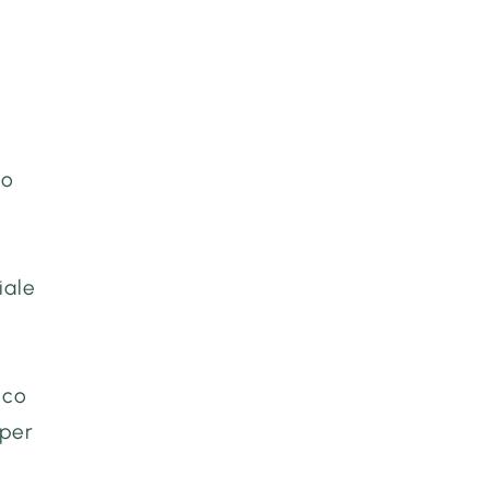
no
iale
ico
 per