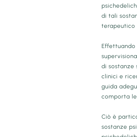
psichedelich
di tali sost
terapeutico 
Effettuando 
supervisiona
di sostanze 
clinici e ri
guida adegua
comporta le 
Ciò è partic
sostanze psi
psichedelich