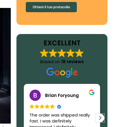
Ottieni il tuo protocollo
EXCELLENT
Based on
19 reviews
Brian Foryoung
The order was shipped really
What to
fast. I was definitely
GetIbog
impressed. I definitely
trustwor