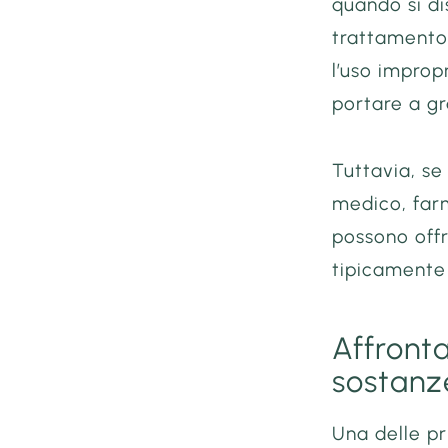
quando si di
trattamento 
l’uso improp
portare a gr
Tuttavia, se
medico, farm
possono offri
tipicamente 
Affronta
sostanz
Una delle pr