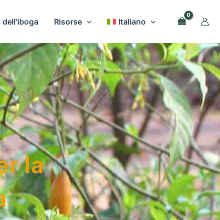
 dell’iboga
Risorse
Italiano
er la
a