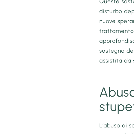
Queste sost
disturbo dep
nuove speran
trattamento 
approfondisc
sostegno del
assistita da
Abuso
stupe
L’abuso di 