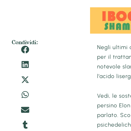
Condividi:
Negli ultimi 
per il tratt
notevole sla
l’acido lise
Vedi, le sos
persino Elon
parlato. Sco
psichedelich