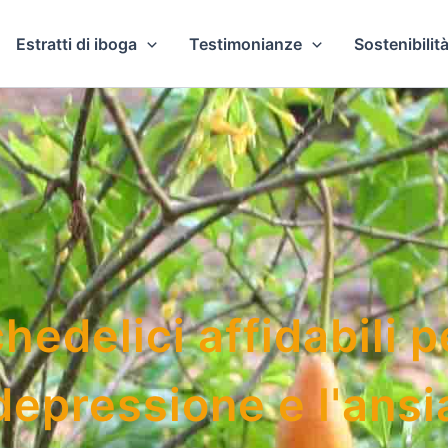
Estratti di iboga
Testimonianze
Sostenibilità
hedelici affidabili p
depressione e l'ansi