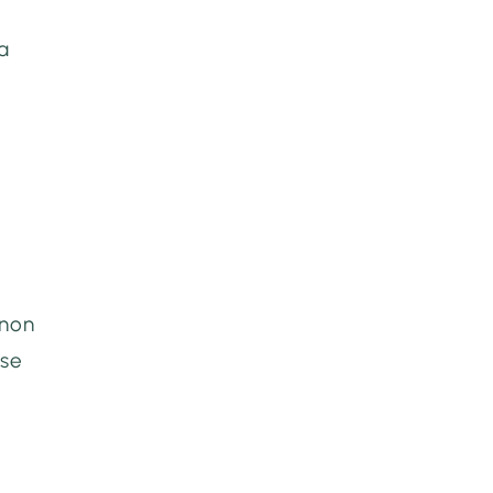
la
 non
 se