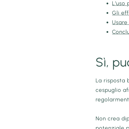
L’uso 
Gli ef
Usare
Concl
Sì, p
La risposta 
cespuglio a
regolarmente
Non crea dip
potenziale 