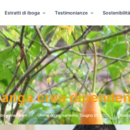
Estratti di iboga
Testimonianze
Sostenibilità
anga crea dipende
Ibogaine Team
Ultimo aggiornamento: Giugno 25, 2026
Rischi