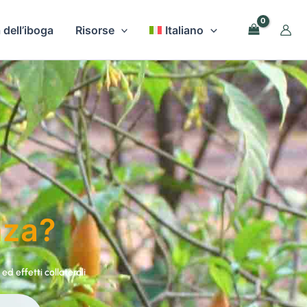
 dell’iboga
Risorse
Italiano
nza?
 ed effetti collaterali