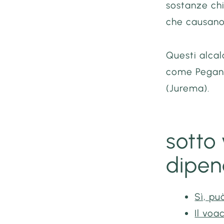
sostanze chi
che causano 
Questi alcal
come Peganu
(Jurema).
sotto
dipen
Sì, pu
Il vo