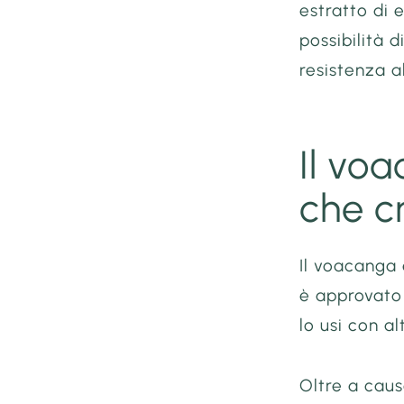
estratto di
possibilità 
resistenza a
Il vo
che c
Il voacanga
è approvato
lo usi con al
Oltre a caus