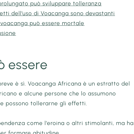
prolungato può sviluppare tolleranza
fetti dell’uso di Voacanga sono devastanti
 voacanga può essere mortale
usione
uò essere
breve è sì. Voacanga Africana è un estratto del
fricano e alcune persone che lo assumono
 possono tollerarne gli effetti.
endenza come l’eroina o altri stimolanti, ma ha 
per formare abitudine.