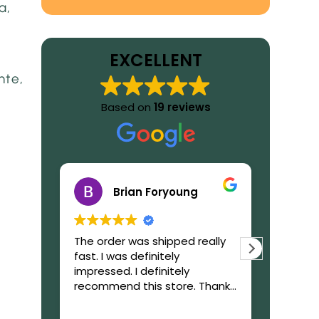
a,
EXCELLENT
nte,
Based on
19 reviews
Brian Foryoung
The order was shipped really
What to
fast. I was definitely
GetIbog
impressed. I definitely
trustwor
recommend this store. Thanks
reliable,
again!
during 
Read mo
purchas