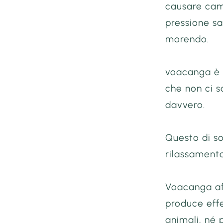
causare cam
pressione sa
morendo.
voacanga è u
che non ci 
davvero.
Questo di s
rilassamento
Voacanga af
produce effe
animali, né 