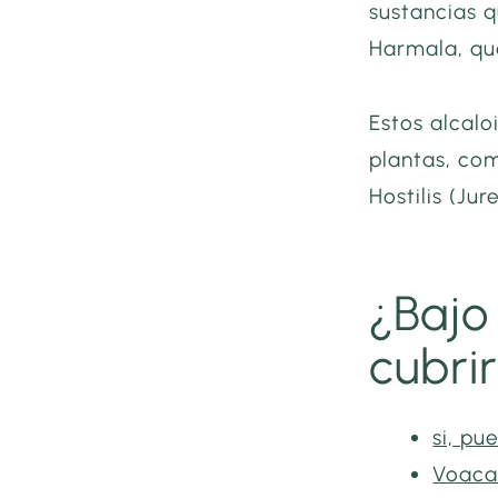
sustancias 
Harmala, qu
Estos alcal
plantas, co
Hostilis (Jur
¿Bajo
cubri
si, pu
Voaca