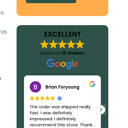
s..
ras
EXCELLENT
Based on
19 reviews
?
Brian Foryoung
The order was shipped really
What to
fast. I was definitely
GetIbog
impressed. I definitely
trustwor
recommend this store. Thanks
reliable,