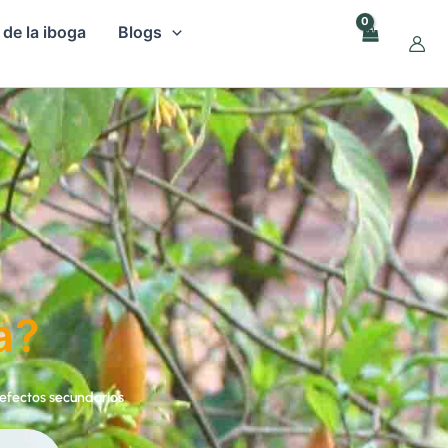
 de la iboga
Blogs
a?
 efectos secundarios