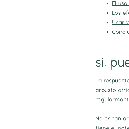
El uso
Los e
Usar 
Concl
si, pu
La respuesta
arbusto afr
regularment
No es tan ad
tiene el pot