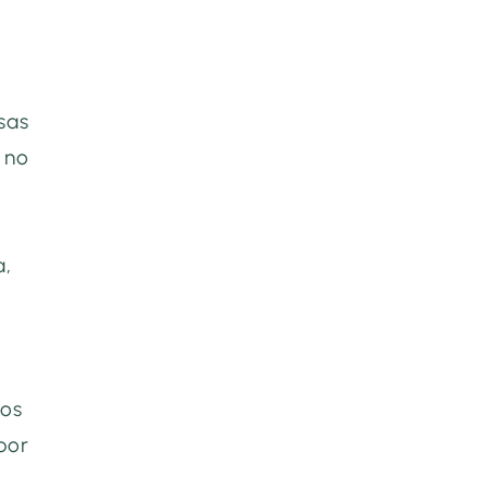
sas
 no
a,
nos
por