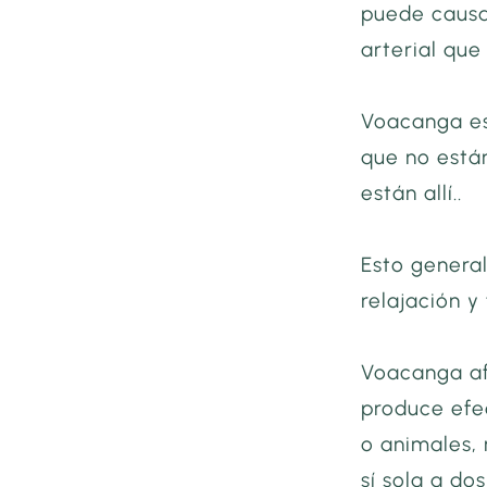
puede causa
arterial que
Voacanga es
que no está
están allí..
Esto genera
relajación y
Voacanga af
produce efe
o animales,
sí sola a do