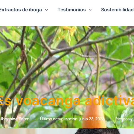
Extractos de iboga
Testimonios
Sostenibilidad
Es voacanga adictiv
 Ibogaine Team
Última actualización: junio 23, 2026
Riesgos y