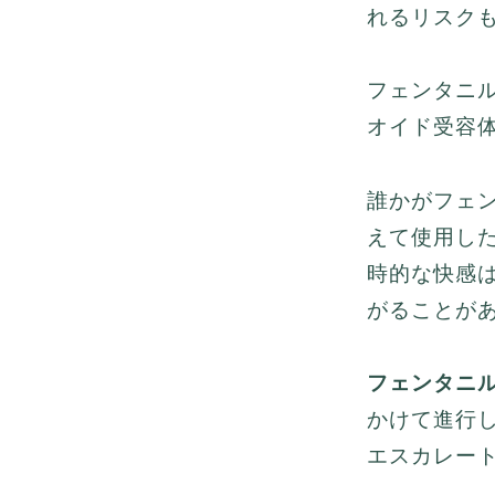
れるリスク
フェンタニ
オイド受容
誰かがフェ
えて使用し
時的な快感
がることが
フェンタニ
かけて進行
エスカレー