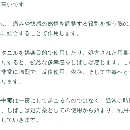
も高いです。
ルは、痛みや快感の感情を調整する役割を担う脳の
体に結合することで作用します。
ンタニルを娯楽目的で使用したり、処方された用量
たりすると、強烈な多幸感をしばしば感じます。こ
は非常に強烈で、反復使用、依存、そして中毒へと
Brian Foryo
あります。
The order was shippe
ル中毒
は一夜にして起こるものではなく、通常は時
fast. I was definitely
impressed. I definite
し、しばしば処方薬としての使用から始まり、乱用
recommend this sto
トしていきます。
again!
Read more