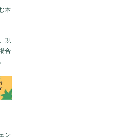
are amazing. It is truly
amazing and I’m so grateful
む本
that I came across ibogaine..
Thank you so much Julian
Thank you for your support
and thank you for guiding me
on how to use it looking
。現
forward for the next purchase.
場合
I am so grateful thank you so
much .
。
ェン