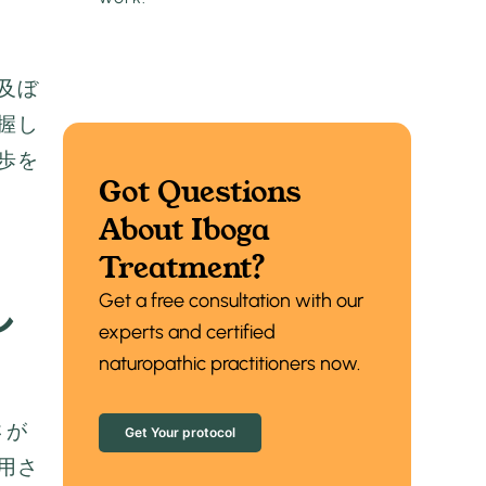
及ぼ
握し
歩を
Got Questions
About Iboga
Treatment?
し
Get a free consultation with our
experts and certified
naturopathic practitioners now.
さが
Get Your protocol
用さ