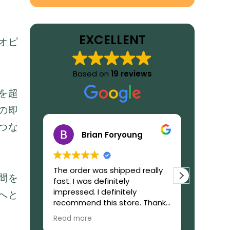
EXCELLENT
オピ
Based on
19 reviews
を超
の即
つな
ung
Anita R
d really
What to say about
I re
間を
GetIbogaine website? Very
few
ly
trustworthy, efficient and
Can 
へと
re. Thanks
reliable, Julian will assist you
legi
during the process of the
Gre
Read more
Rea
purchase. From the start to