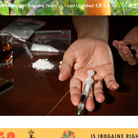
ritten by
Get Ibogaine Team
Last Updated: 5月 5, 2026
疾患