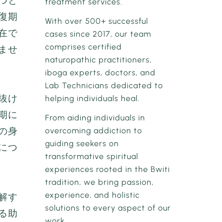
つと
treatment services.
復期
With over 500+ successful
在で
cases since 2017, our team
comprises certified
ませ
naturopathic practitioners,
iboga experts, doctors, and
Lab Technicians dedicated to
抜け
helping individuals heal.
期に
From aiding individuals in
の身
overcoming addiction to
guiding seekers on
につ
transformative spiritual
experiences rooted in the Bwiti
tradition, we bring passion,
experience, and holistic
解す
solutions to every aspect of our
る助
work.