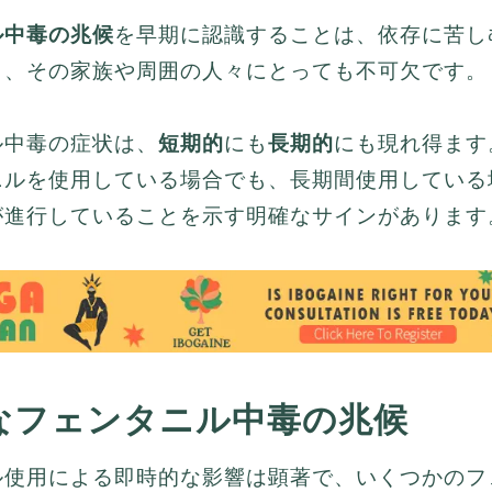
ル中毒の兆候
を早期に認識することは、依存に苦し
も、その家族や周囲の人々にとっても不可欠です。
ル中毒の症状は、
短期的
にも
長期的
にも現れ得ます
ニルを使用している場合でも、長期間使用している
が進行していることを示す明確なサインがあります
なフェンタニル中毒の兆候
ル使用による即時的な影響は顕著で、いくつかのフ