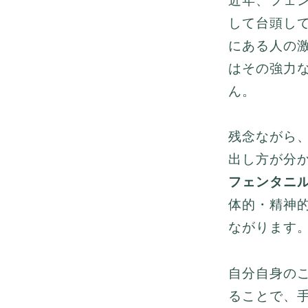
近年、フェ
して台頭し
にある人の
はその強力
ん。
残念ながら
出し方が分
フェンタニ
体的・精神
ながります
自分自身の
ることで、