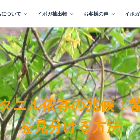
ちについて
イボガ抽出物
お客様の声
イボガ
タニル依存の兆候：
を見分ける方法