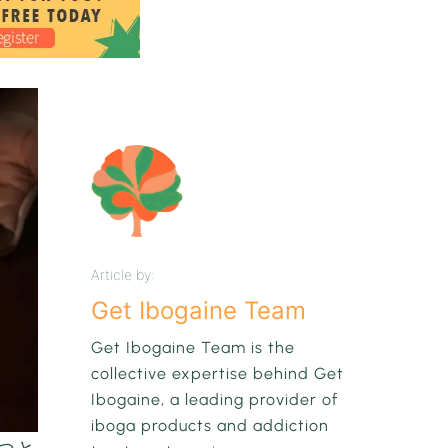
Article by:
Get Ibogaine Team
Get Ibogaine Team is the
collective expertise behind Get
Ibogaine, a leading provider of
iboga products and addiction