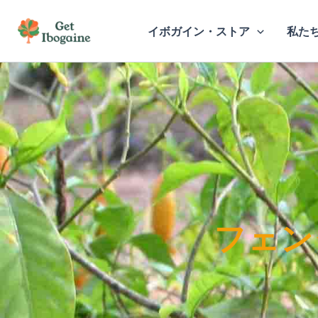
内
容
イボガイン・ストア
私た
を
ス
キ
ッ
プ
フェン