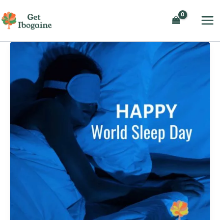
内
容
を
ス
キ
ッ
プ