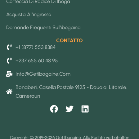
Corteccia Di Radice Di Iboga
Acquista All'ingrosso
Domande Frequenti Sull'ibogaina
CONTATTO
+1 (877) 553 8384
+237 655 60 48 95
Info@getibogaine.com
Bonaberi, Casella Postale 9125 - Douala, Litorale,
Cameroun
F
T
L
a
w
i
c
i
n
e
t
k
Copyright © 2019-2026 Get Ibogaine. Alle Rechte vorbehalten