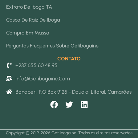
Extrato De Iboga TA
Casca De Raiz De Iboga
Compra Em Massa
Perguntas Frequentes Sobre Getibogaine
CONTATO
+237 655 60 48 95
Info@getibogaine.com
Bonaberi, P.O Box 9125 - Douala, Litoral, Camarões
F
T
L
a
w
i
c
i
n
e
t
k
Copyright © 2019-2026 Get Ibogaine. Todos os direitos reservados
b
t
e