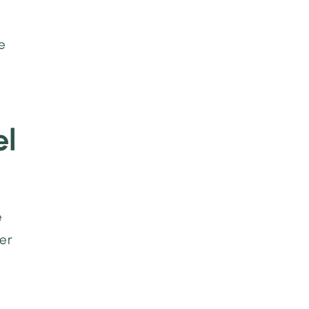
n
e
el
e
der