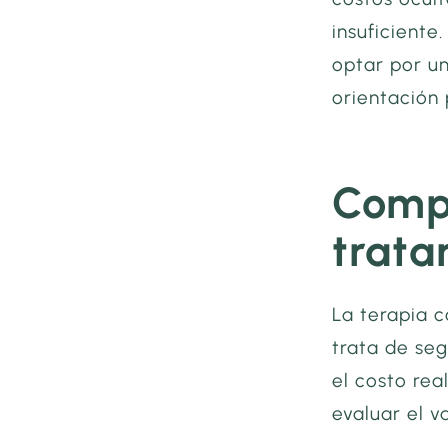
insuficiente
optar por u
orientación
Compr
trata
La terapia c
trata de seg
el costo rea
evaluar el v