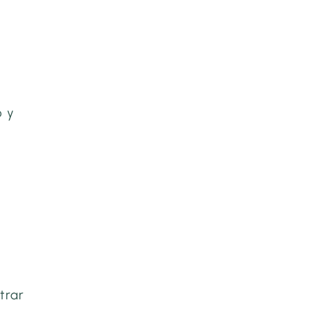
e
o y
trar