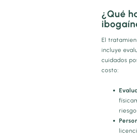
¿Qué ha
ibogaín
El tratamien
incluye eva
cuidados po
costo:
Evalu
físic
riesg
Person
licenc