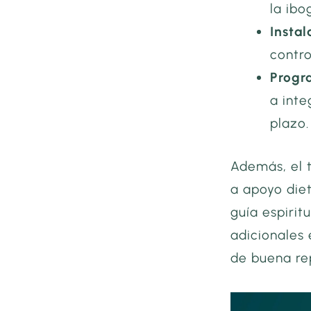
la ibo
Instal
contr
Progr
a inte
plazo.
Además, el 
a apoyo die
guía espirit
adicionales
de buena re