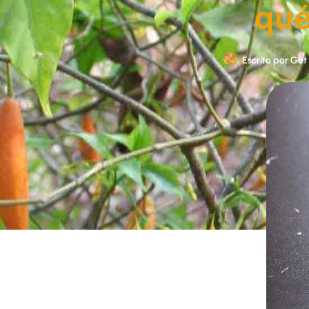
qué
Escrito por
Get 