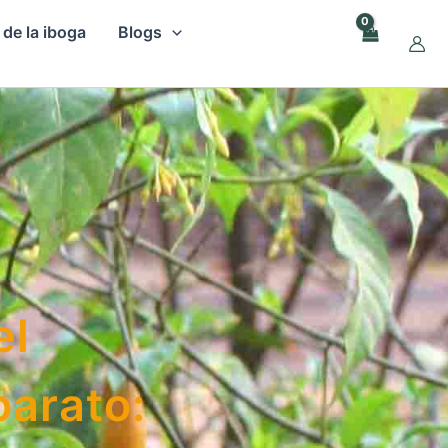
 de la iboga
Blogs
el
barato: