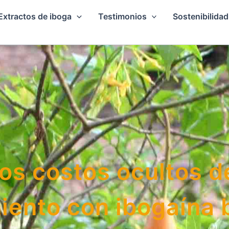
Extractos de iboga
Testimonios
Sostenibilidad
os costos ocultos d
iento con ibogaína 