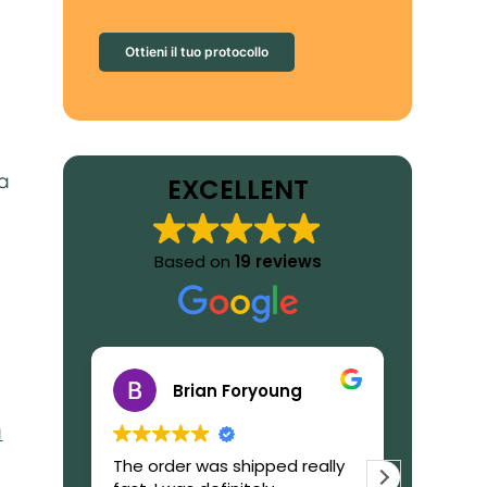
Ottieni il tuo protocollo
la
EXCELLENT
Based on
19 reviews
Brian Foryoung
a
The order was shipped really
What to