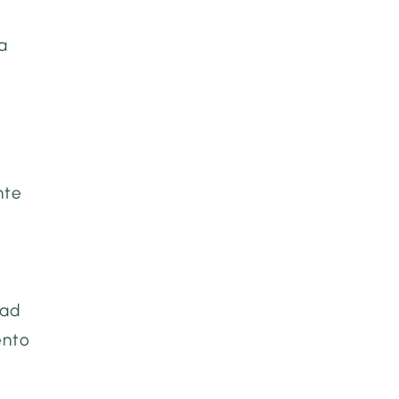
a
nte
 ad
ento