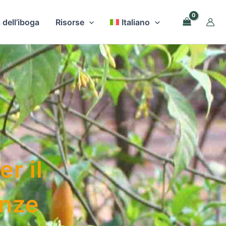
 dell’iboga
Risorse
Italiano
r il
enze