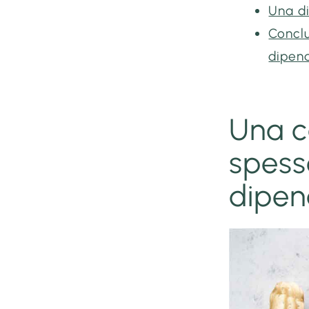
Una di
Conclu
dipen
Una c
spess
dipe