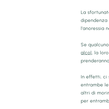
La sfortunat
dipendenza 
l’anoressia 
Se qualcuno
alcol
, la lo
prenderanno
In effetti, c
entrambe le 
altri di mo
per entramb