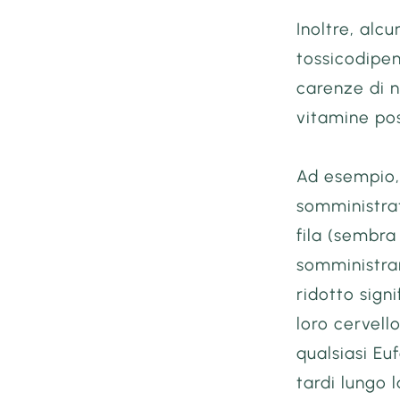
Inoltre, alc
tossicodipen
carenze di n
vitamine pos
Ad esempio, 
somministrat
fila (sembra
somministrar
ridotto sign
loro cervello
qualsiasi Eu
tardi lungo l