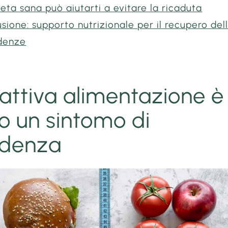
eta sana può aiutarti a evitare la ricaduta
sione: supporto nutrizionale per il recupero del
denze
attiva alimentazione è
o un sintomo di
ndenza