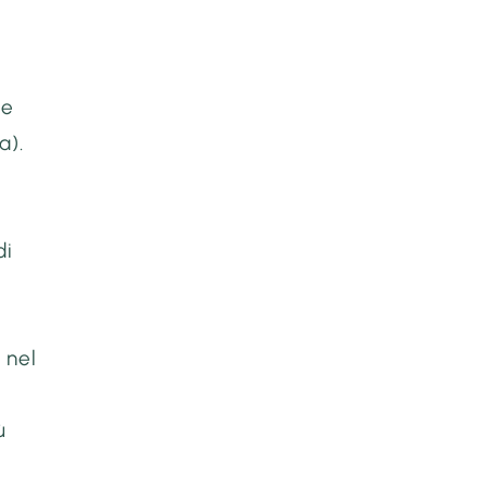
ne
a).
di
 nel
ù