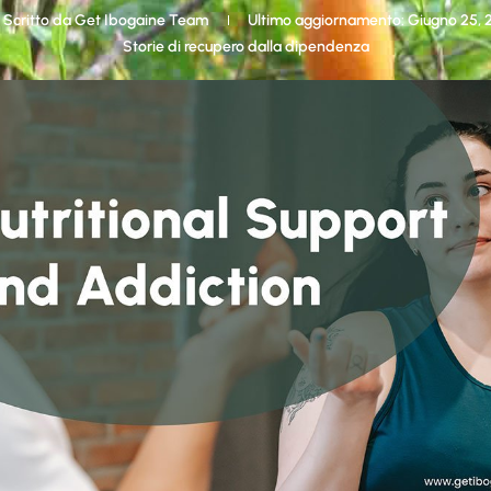
Scritto da
Get Ibogaine Team
Ultimo aggiornamento: Giugno 25, 
Storie di recupero dalla dipendenza