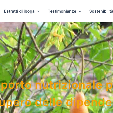
Estratti di iboga
Testimonianze
Sostenibilità
porto nutrizionale pe
upero delle dipend