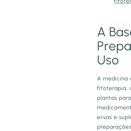
Fitote
A Bas
Prepa
Uso
A medicina à
fitoterapia,
plantas par
medicamento
ervas e sup
preparações 