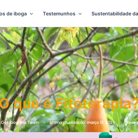
tos de iboga
Testemunhos
Sustentabilidade da
O que é Fitoterapia
Get Ibogaine Team
Última atualização: março 15, 2026
Resea