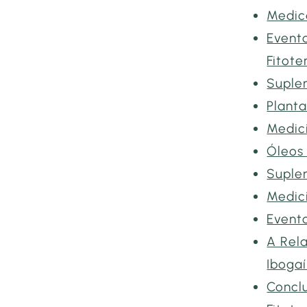
Medic
Event
Fitote
Suple
Planta
Medici
Óleos 
Suple
Medic
Event
A Rel
Iboga
Concl