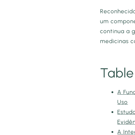
Reconhecid
um componen
continua a 
medicinas c
Table
A Fun
Uso
Estud
Evidê
A Int