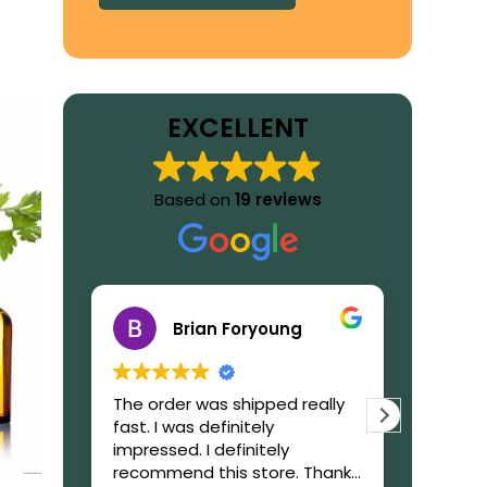
EXCELLENT
Based on
19 reviews
Brian Foryoung
The order was shipped really
What to
fast. I was definitely
GetIbog
impressed. I definitely
trustwor
recommend this store. Thanks
reliable,