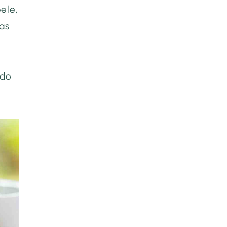
ele,
as
ndo