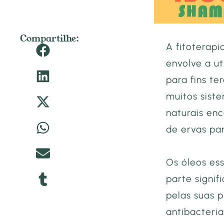
Compartilhe:
A fitoterap
envolve a ut
para fins te
muitos sist
naturais en
de ervas par
Os óleos es
parte signif
pelas suas p
antibacteria