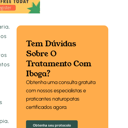
ria,
tos
Tem Dúvidas
Sobre O
tos
Tratamento Com
ntos
Iboga?
Obtenha uma consulta gratuita
com nossos especialistas e
praticantes naturopatas
s
certificados agora.
pia,
Obtenha seu protocolo