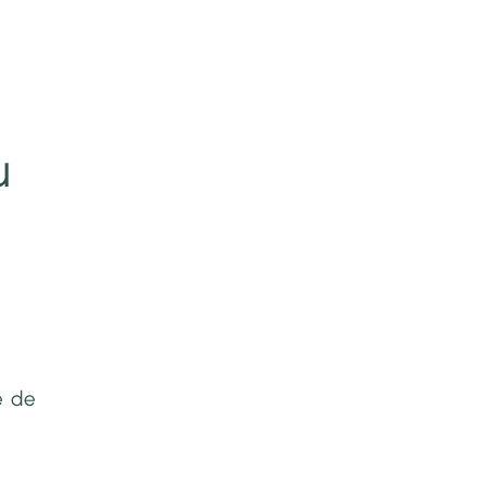
u
e de