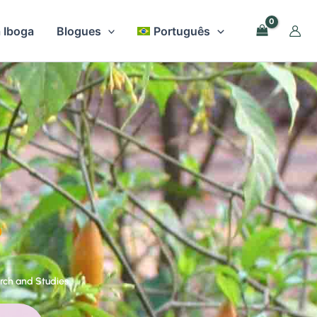
 Iboga
Blogues
Português
?
rch and Studies