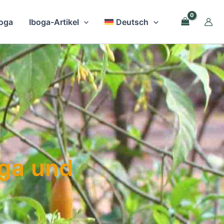
boga
Iboga-Artikel
Deutsch
ga und