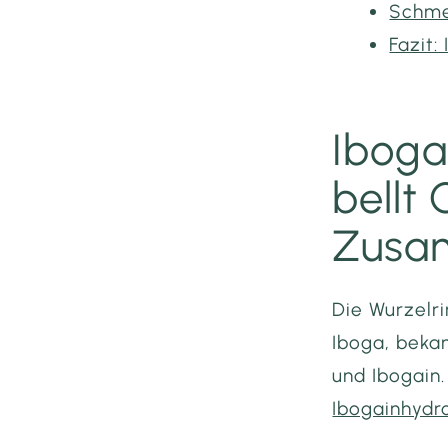
Schme
Fazit:
Iboga
bellt
Zusa
Die Wurzelr
Iboga, bekan
und Ibogain.
Ibogainhydr