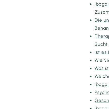
Iboga
Zusa
Die u
Behan
Thera
Sucht
Ist es
Wie v
Was i
Welch
Ibogai
Psych
Gesam
Iboga