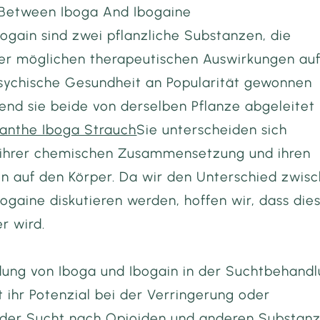
 Between Iboga And Ibogaine
ogain sind zwei pflanzliche Substanzen, die
rer möglichen therapeutischen Auswirkungen au
sychische Gesundheit an Popularität gewonnen
end sie beide von derselben Pflanze abgeleitet
anthe Iboga Strauch
Sie unterscheiden sich
n ihrer chemischen Zusammensetzung und ihren
n auf den Körper. Da wir den Unterschied zwis
ogaine diskutieren werden, hoffen wir, dass dies
Brian Foryoung
er wird.
The order was shipped r
fast. I was definitely
ung von Iboga und Ibogain in der Suchtbehand
impressed. I definitely
t ihr Potenzial bei der Verringerung oder
recommend this store. 
again!
 der Sucht nach Opioiden und anderen Substan