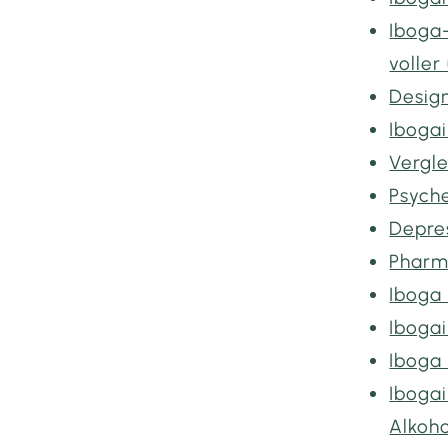
Iboga-
voller
Desig
Iboga
Vergle
Psych
Depre
Pharm
Iboga 
Iboga
Iboga
Iboga
Alkoh