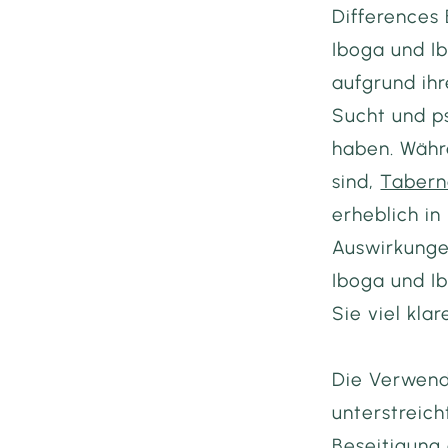
Differences
Iboga und Ib
aufgrund ih
Sucht und p
haben. Währ
sind,
Tabern
erheblich i
Auswirkunge
Iboga und Ib
Sie viel klar
Die Verwend
unterstreich
Beseitigung