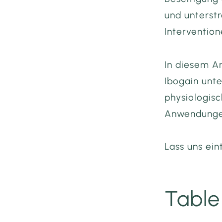
und unterstr
Intervention
In diesem A
Ibogain unte
physiologis
Anwendunge
Lass uns ei
Table