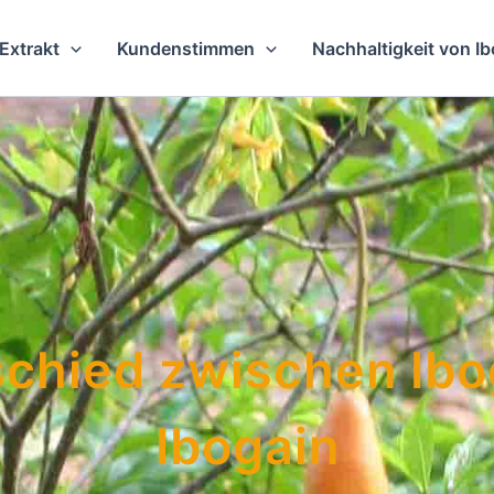
Extrakt
Kundenstimmen
Nachhaltigkeit von I
schied zwischen Ibo
Ibogain