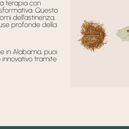
Corteccia
la terapia con
asformativa. Questo
Di
I
tomi dell’astinenza,
Radice
cause profonde della
Di
Iboga
le in Alabama, puoi
innovativo tramite
Scopri
di più