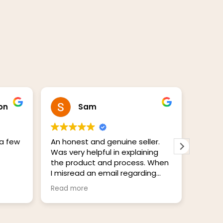
on
Sam
 a few
An honest and genuine seller.
This su
Was very helpful in explaining
order
the product and process. When
arrive
I misread an email regarding
earlie
customs rules, the seller
Consis
Read more
Read 
refunded my purchase in full. I
Last o
cannot rate this company high
that w
enough. Thank you