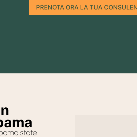
g me on how to use it
PRENOTA ORA LA TUA CONSULEN
g forward for the next
se. I am so grateful thank
o much .
on
abama
abama state