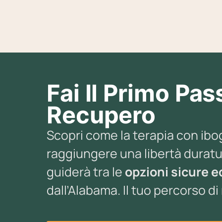
t itself? It is a God
g. I started micro dozen
ine and have seen so
rogress in my situation. I
 focused. I am confident
ike I have found my balance
gain, I’ve been taking it
e month now and man, no
Fai Il Primo Pas
m going back. I have
It’s like all of the pain
Recupero
 have in my mind soul and
re fading away. It is a
e. I highly recommend this
Scopri come la terapia con ibog
e and their products..
s no way to describe it.
raggiungere una libertà duratur
st have to try it and see it
guiderà tra le
opzioni sicure ed
urself. The experiences
azing. It is truly amazing
dall’Alabama. Il tuo percorso di
m so grateful that I came
 ibogaine.. Thank you so
nk you for your
rt and thank you for