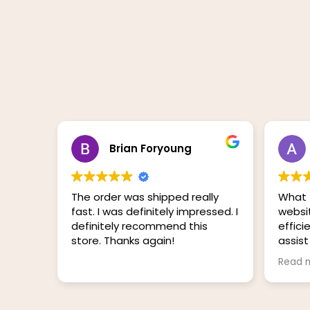
Brian Foryoung
The order was shipped really
What 
fast. I was definitely impressed. I
websit
definitely recommend this
efficie
store. Thanks again!
assist
the pu
Read 
the e
every
on ti