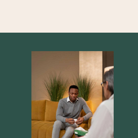
produc
sendin
Iboga
many p
am so
it’s l
once a
for on
way I’
peace. 
that I
body a
miracl
websit
There’
You ju
for yo
are am
and I’
across
much Julian Tha
suppo