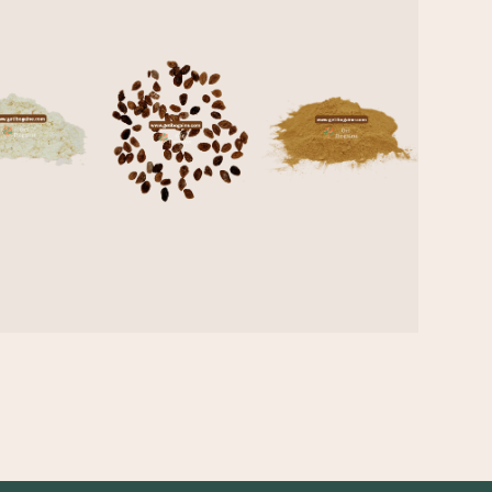
Semi
bogaine
Iboga
Di
HCL
TA
Iboga
Scopri
Scopri
di più
di più
Scopri
di più