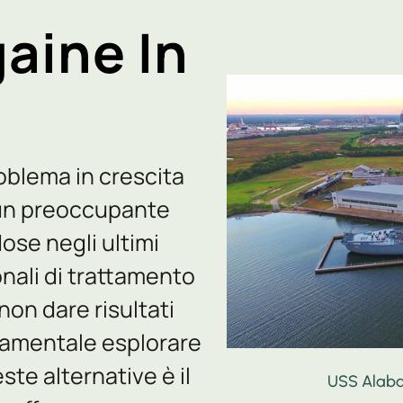
gaine In
oblema in crescita
 un preoccupante
ose negli ultimi
onali di trattamento
on dare risultati
ndamentale esplorare
ste alternative è il
USS Alaba