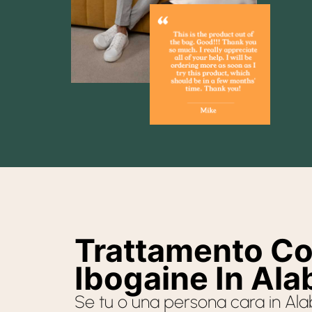
guidin
lookin
purcha
you s
Trattamento C
Ibogaine In Al
Se tu o una persona cara in Al