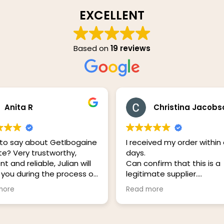
EXCELLENT
Based on
19 reviews
Anita R
Christina Jacobs
to say about GetIbogaine
I received my order within
e? Very trustworthy,
days.
nt and reliable, Julian will
Can confirm that this is a
 you during the process of
legitimate supplier.
rchase. From the start to
Great communication
more
Read more
nd giving you updates of
thing. The product came
me. What to say about the