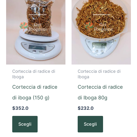
ha
ha
più
più
varianti.
varianti.
Le
Le
opzioni
opzioni
possono
possono
essere
essere
scelte
scelte
Corteccia di radice di
Corteccia di radice di
nella
nella
Iboga
Iboga
pagina
pagina
Corteccia di radice
Corteccia di radice
del
del
prodotto
prodotto
di iboga (150 g)
di Iboga 80g
$
352.0
$
232.0
Scegli
Scegli