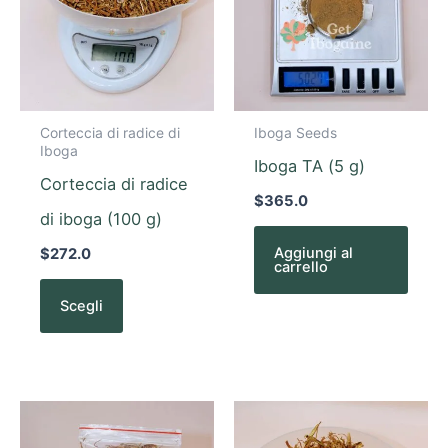
opzioni
possono
essere
scelte
Corteccia di radice di
Iboga Seeds
nella
Iboga
pagina
Iboga TA (5 g)
Corteccia di radice
del
$
365.0
prodotto
di iboga (100 g)
Aggiungi al
$
272.0
carrello
Scegli
Questo
Questo
prodotto
prodotto