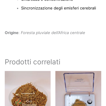
Sincronizzazione degli emisferi cerebrali
Origine
:
Foresta pluviale dell’Africa centrale
Prodotti correlati
Questo
prodotto
ha
più
varianti.
Le