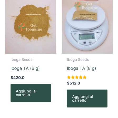
Iboga Seeds
Iboga Seeds
Iboga TA (6 g)
Iboga TA (8 g)
$
420.0
Valutato
$
512.0
5.00
su 5
Aggiungi al
carrello
Aggiungi al
carrello