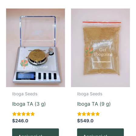
Iboga Seeds
Iboga Seeds
Iboga TA (3 g)
Iboga TA (9 g)
Valutato
$
246.0
Valutato
$
549.0
5.00
5.00
su 5
su 5