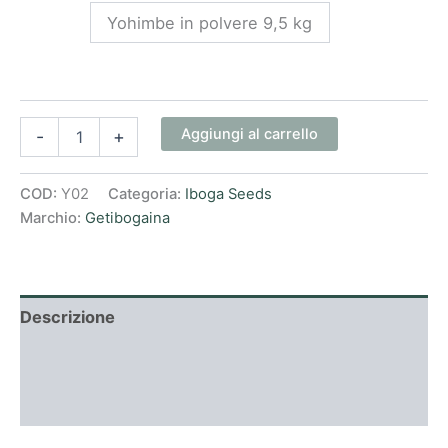
Yohimbe in polvere 9,5 kg
Aggiungi al carrello
-
+
COD:
Y02
Categoria:
Iboga Seeds
Marchio:
Getibogaina
Descrizione
Informazioni aggiuntive
Recensioni (0)