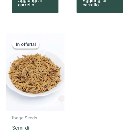
Aggiungi al
Aggiungi al
carrello
carrello
Il
Il
prezzo
prezzo
In offerta!
In offerta!
originale
attuale
era:
è:
$300.0.
$240.0.
Iboga Seeds
Semi di