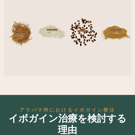
ガ
ガ
ガ
ボ
の
イ
の
ガ
根
ン
種
TA
皮
HCL
子
詳
細
を
詳
詳
詳
見
細
細
細
る
を
を
を
見
見
見
る
る
る
アラバマ州におけるイボガイン療法
イボガイン治療を検討する
理由