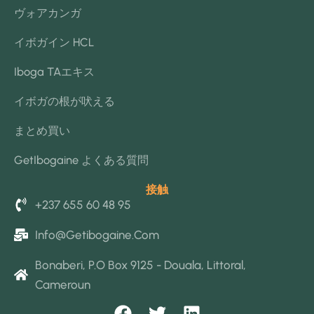
ヴォアカンガ
イボガイン HCL
Iboga TAエキス
イボガの根が吠える
まとめ買い
GetIbogaine よくある質問
接触
+237 655 60 48 95
Info@getibogaine.com
Bonaberi, P.O Box 9125 - Douala, Littoral,
Cameroun
F
T
L