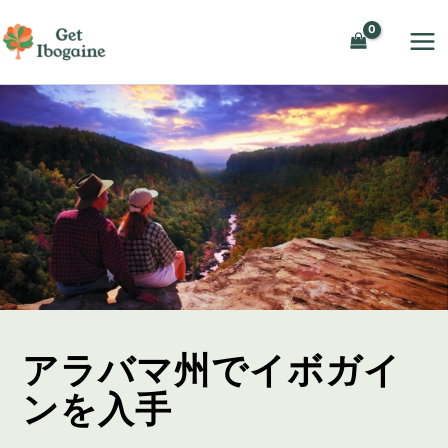
内
容
を
ス
キ
ッ
プ
アラバマ州でイボガイ
ンを入手