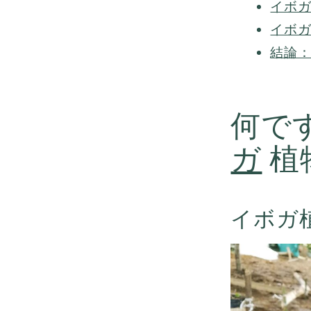
イボ
イボガ
結論
何で
ガ
植
イボガ