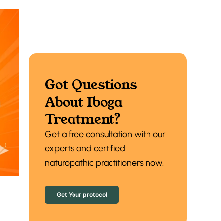
Got Questions
About Iboga
Treatment?
Get a free consultation with our
experts and certified
naturopathic practitioners now.
Get Your protocol