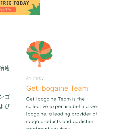
治癒
Article by:
Get Ibogaine Team
ンゴ
Get Ibogaine Team is the
よび
collective expertise behind Get
Ibogaine, a leading provider of
iboga products and addiction
treatment services.