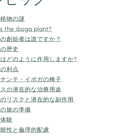
ガ植物の謎
s the iboga plant?
ガの創始者は誰ですか？
ガの歴史
はどのように作用しますか?
ガの利点
ルナンテ・イボガの種子
ガスの潜在的な治療用途
ガのリスクと潜在的な副作用
ガの旅の準備
ガ体験
可能性と倫理的配慮