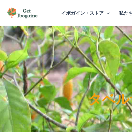
内
容
イボガイン・ストア
私た
を
ス
キ
ッ
プ
タベル