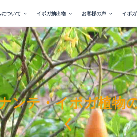
ちについて
イボガ抽出物
お客様の声
イボガ
ナンテ・イボガ植物
く