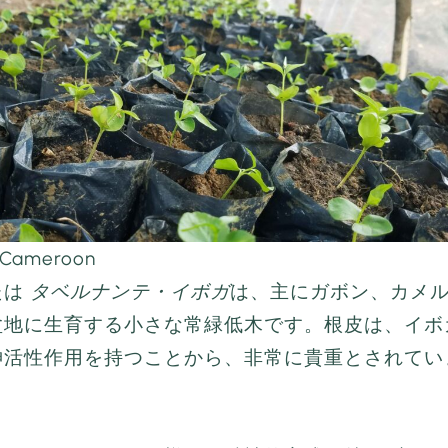
, Cameroon
たは
タベルナンテ・イボガ
は、主にガボン、カメ
盆地に生育する小さな常緑低木です。根皮は、イボ
神活性作用を持つことから、非常に貴重とされてい