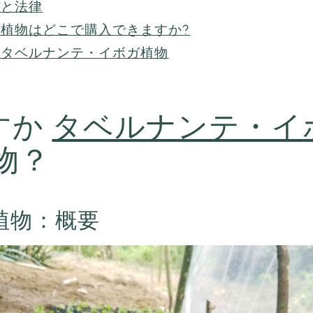
ガと法律
植物はどこで購入できますか?
：タベルナンテ・イボガ植物
すか
タベルナンテ・イ
物？
植物：概要