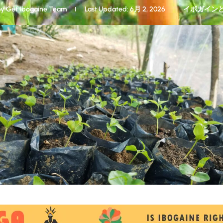
by
Get Ibogaine Team
Last Updated: 6月 2, 2026
イボガイン