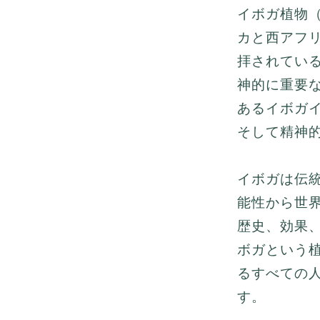
イボガ植物
カと西アフ
拝されてい
神的に重要
あるイボガ
そして精神
イボガは伝
能性から世
歴史、効果
ボガという
るすべての
す。