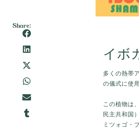
Share:
イボ
多くの熱帯
の儀式に使
この植物は
民主共和国
ミツォゴ・