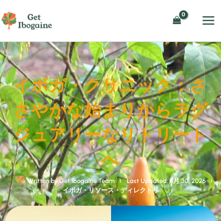
内
容
を
ス
キ
ッ
イボガ・クリニック：さ
プ
さやかな始まりからラグ
ジュアリーなリトリート
へ
Written by
Get Ibogaine Team
Last Updated: 6月 30, 2026
イボガ・リソース・ディレクトリ