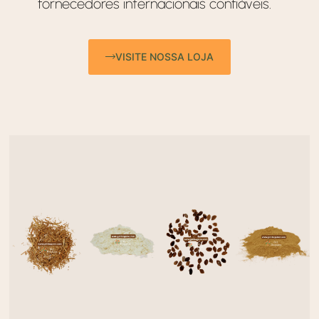
fornecedores internacionais confiáveis.
VISITE NOSSA LOJA
Cascas
Da
Sementes
Ibogaína
Iboga
Raiz
De
HCL
TA
De
Iboga
Iboga
Saiba
Saiba
mais
mais
Saiba
mais
Saiba
mais