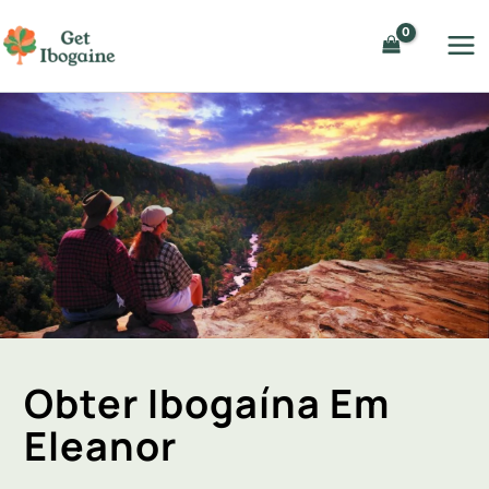
Ir
para
o
conteúdo
Obter Ibogaína Em
Eleanor