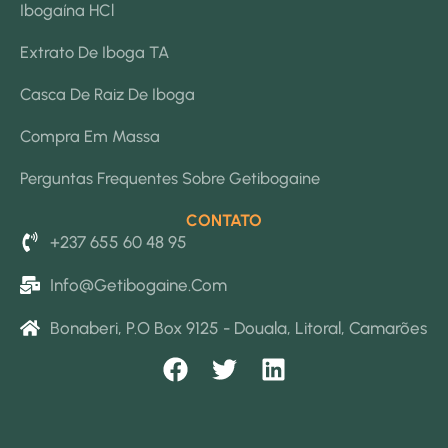
Ibogaína HCl
Extrato De Iboga TA
Casca De Raiz De Iboga
Compra Em Massa
Perguntas Frequentes Sobre Getibogaine
CONTATO
+237 655 60 48 95
Info@getibogaine.com
Bonaberi, P.O Box 9125 - Douala, Litoral, Camarões
F
T
L
a
w
i
c
i
n
e
t
k