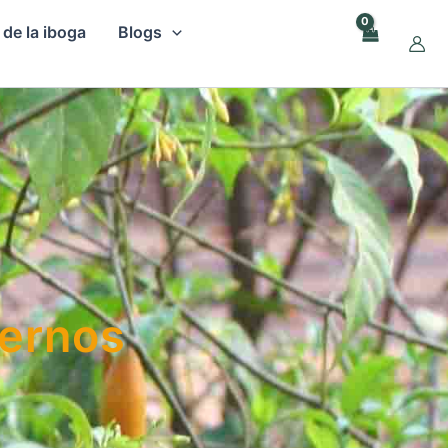
 de la iboga
Blogs
dernos