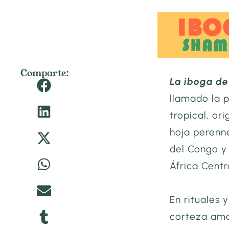
Comparte:
La iboga d
llamado la p
tropical, or
hoja perenn
del Congo y
África Centr
En rituales 
corteza amar