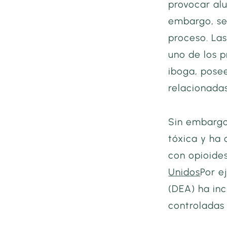
provocar alu
embargo, se
proceso. Las
uno de los p
iboga, posee
relacionadas
Sin embargo,
tóxica y ha
con opioide
Unidos
Por e
(DEA) ha inc
controladas 