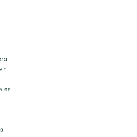
ara
iti
e es
ra