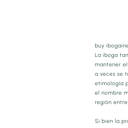
buy ibogaine
La iboga tam
mantener el 
a veces se 
etimología p
el nombre m
región entr
Si bien la p