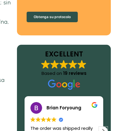
 sin
Obtenga su protocolo
ína,
EXCELLENT
Based on
19 reviews
sa
Brian Foryoung
The order was shipped really
What to