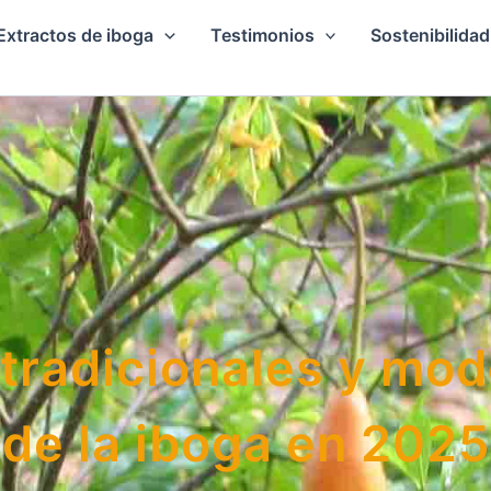
Extractos de iboga
Testimonios
Sostenibilidad
tradicionales y mo
de la iboga en 2025