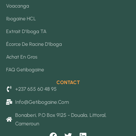
Voacanga
Ibogaïne HCL
Extrait D’Iboga TA
Écorce De Racine D'Iboga
Achat En Gros
FAQ Getibogaïne
CONTACT
+237 655 60 48 95
Info@getibogaine.com
Bonaberi, P.O Box 9125 - Douala, Littoral,
Cameroun
F
T
L